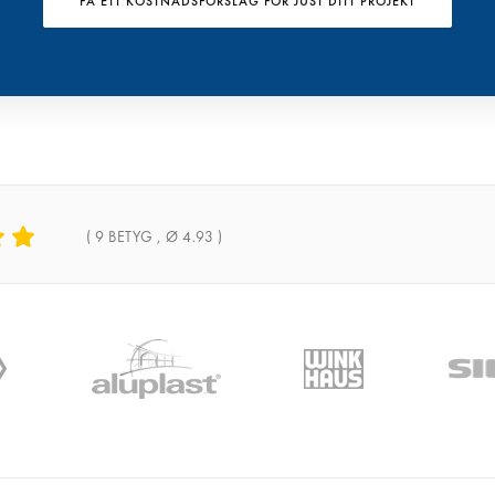
FÅ ETT KOSTNADSFÖRSLAG FÖR JUST DITT PROJEKT
(
9
BETYG , Ø
4.93
)