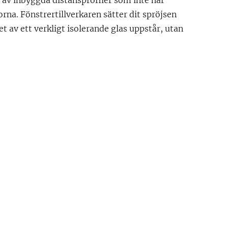
 av inbyggda distansprofiler som inte har
na. Fönstrertillverkaren sätter dit spröjsen
ket av ett verkligt isolerande glas uppstår, utan