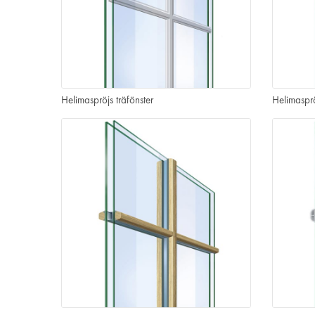
Helimaspröjs träfönster
Helimasprö