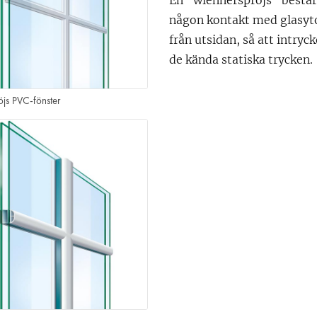
En "wiennerspröjs" består
någon kontakt med glasytor
från utsidan, så att intryc
de kända statiska trycken.
js PVC-fönster