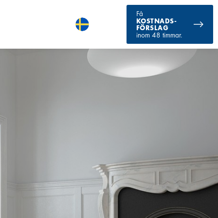
Få
KOSTNADS-
FÖRSLAG
inom 48 timmar.