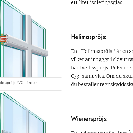
ett litet isoleringsglas.
Helimaspröjs:
En "Helimaspröjs" är en s
vilket är inbyggt i skivut
hantverksspröjs. Pulverbe
C33, samt vita. Om du skul
de spröjs PVC-fönster
du beställer regnskyddssk
Wienerspröjs: